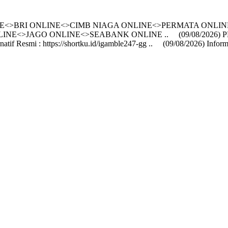
NE<>BRI ONLINE<>CIMB NIAGA ONLINE<>PERMATA ONL
NLINE<>JAGO ONLINE<>SEABANK ONLINE ..
(09/08/2026)
P
rnatif Resmi : https://shortku.id/igamble247-gg ..
(09/08/2026)
Inform