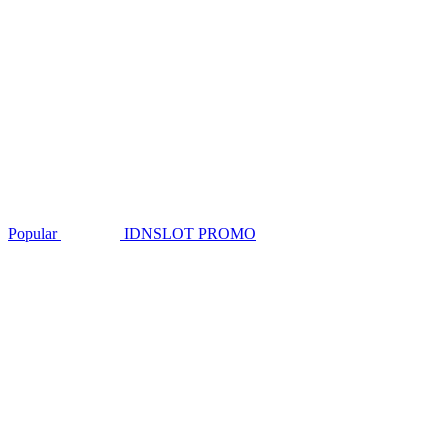
Popular
IDNSLOT
PROMO