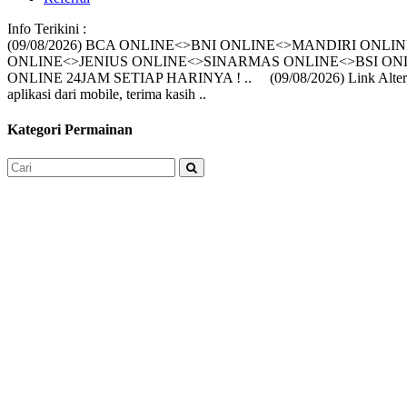
Info Terikini :
(09/08/2026)
BCA ONLINE<>BNI ONLINE<>MANDIRI ONLI
ONLINE<>JENIUS ONLINE<>SINARMAS ONLINE<>BSI O
ONLINE 24JAM SETIAP HARINYA ! ..
(09/08/2026)
Link Alte
aplikasi dari mobile, terima kasih ..
Kategori Permainan